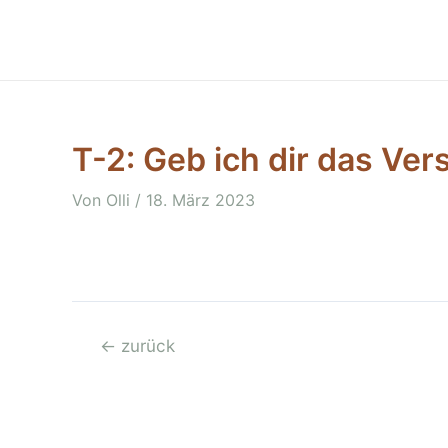
Zum
Inhalt
springen
T-2: Geb ich dir das Ve
Von
Olli
/
18. März 2023
Beitragsnavigation
←
zurück